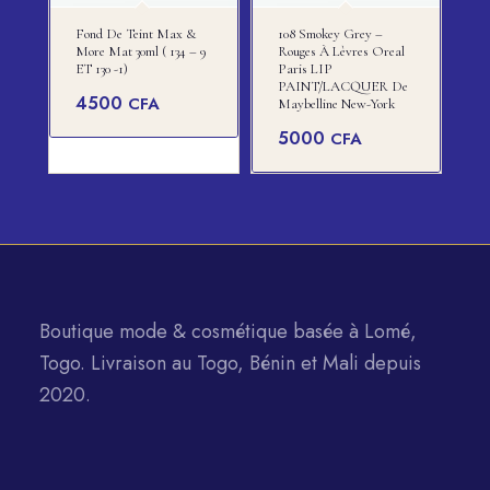
Fond De Teint Max &
108 Smokey Grey –
More Mat 30ml ( 134 – 9
Rouges À Lèvres Oreal
ET 130 -1)
Paris LIP
PAINT/LACQUER De
4500
CFA
Maybelline New-York
5000
CFA
Boutique mode & cosmétique basée à Lomé,
Togo. Livraison au Togo, Bénin et Mali depuis
2020.