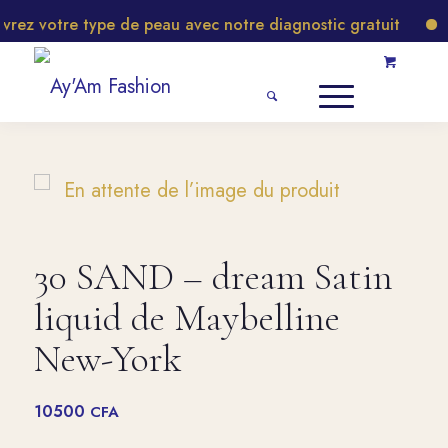
z votre type de peau avec notre diagnostic gratuit
No
30 SAND – dream Satin
liquid de Maybelline
New-York
10500
CFA