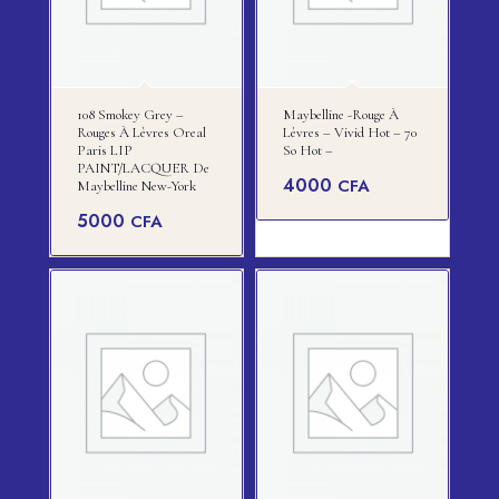
108 Smokey Grey –
Maybelline -rouge À
Rouges À Lèvres Oreal
Lèvres – Vivid Hot – 70
Paris LIP
So Hot –
PAINT/LACQUER De
4000
CFA
Maybelline New-York
5000
CFA