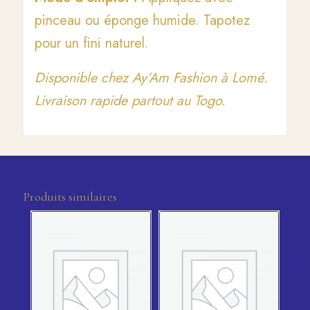
pinceau ou éponge humide. Tapotez
pour un fini naturel.
Disponible chez Ay’Am Fashion à Lomé.
Livraison rapide partout au Togo.
Produits similaires