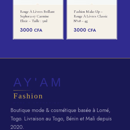
Rouge À Lèvres Brillant
Fashion Make-Up –
Sephora 07 Carmine
Rouge À Lèvres Classic
Elixir – Taille : 5ml
N°08 – 4g
3000
3000
CFA
CFA
Boutique mode & cosmétique basée à Lomé,
Togo. Livraison au Togo, Bénin et Mali depuis
2020.