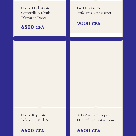
Crème Hydratante
Lot De 2 Gants
Corporelle À L’huile
Exfoliants Rose Sachet
D’amande Douce
2000
CFA
6500
CFA
Crème Réparateur
MIXA – Lait Corps
Trésor De Miel Beurre
Nutritif Satinant – 400ml
6500
6500
CFA
CFA