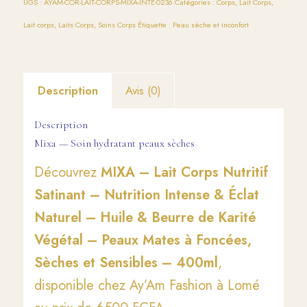
UGS :
AYAM-COR-LAIT-CORPS-MIXA-INTE-0236
Catégories :
Corps
,
Lait Corps
,
Lait corps
,
Laits Corps
,
Soins Corps
Étiquette :
Peau sèche et inconfort
Description
Avis (0)
Description
Mixa — Soin hydratant peaux sèches
Découvrez
MIXA – Lait Corps Nutritif
Satinant – Nutrition Intense & Éclat
Naturel – Huile & Beurre de Karité
Végétal – Peaux Mates à Foncées,
Sèches et Sensibles – 400ml
,
disponible chez Ay’Am Fashion à Lomé