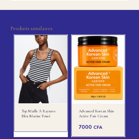
Produits similaires
Top Maille À Rayures
Advanced Korean Skin
Bleu Marine Foncé
Active Fair Cream
7000
CFA