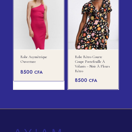
Robe Asymétrique
Robe Rétro Courte
Ouverture
Coupe Portefeuille À
Volants – Noir À Fleurs
8500
Rétro
CFA
8500
CFA