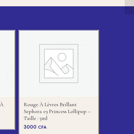
CA
 À
Rouge À Lèvres Brillant
Sephora 19 Princess Lollipop –
Taille : 5ml
3000
CFA