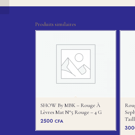
Couvrance 16H
Produits similaires
SHOW By MBK – Rouge À
Roug
Lèvres Mat N°5 Rouge – 4 G
Seph
Taill
2500
CFA
30