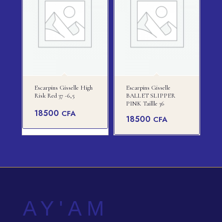
Escarpins Gisselle High
Escarpins Gisselle
Risk Red 37 -6,5
BALLET SLIPPER
PINK Taillle 36
18500
CFA
18500
CFA