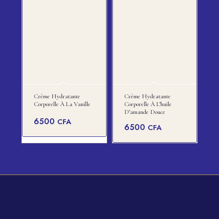
Crème Hydratante
Crème Hydratante
Corporelle À La Vanille
Corporelle À L’huile
D’amande Douce
6500
CFA
6500
CFA