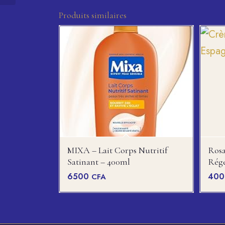
Produits similaires
MIXA – Lait Corps Nutritif
Ros
Satinant – 400ml
Rég
6500
40
CFA