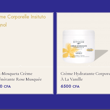
a-Mosqueta Crème
Crème Hydratante Corpore
énérante Rose Musquée
À La Vanille
00
6500
CFA
CFA