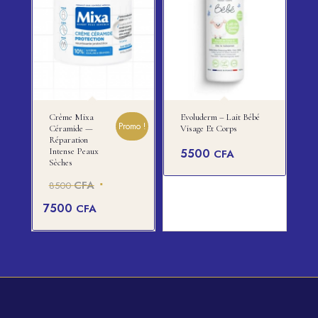
Crème Mixa
Evoluderm – Lait Bébé
Promo !
Céramide —
Visage Et Corps
Réparation
Intense Peaux
5500
CFA
Sèches
Le
CFA
8500
prix
Le
7500
CFA
initial
prix
était :
actuel
8500 CFA.
est :
7500 CFA.