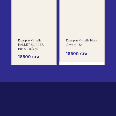
Escarpins Gisselle
Escarpins Gisselle Black
BALLET SLIPPER
Onyx 39 -8,5
PINK Taillle 36
18500
CFA
18500
CFA