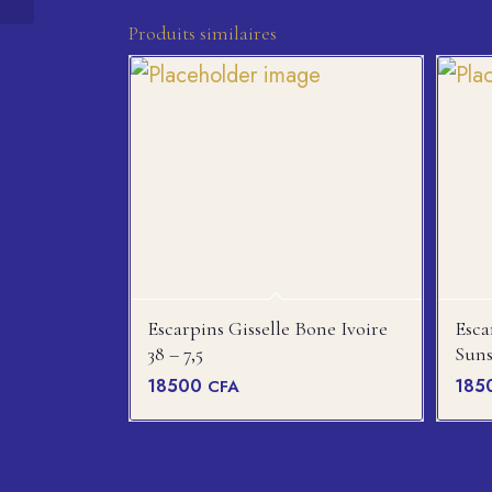
Produits similaires
Escarpins Gisselle Bone Ivoire
Esca
38 – 7,5
Suns
18500
185
CFA