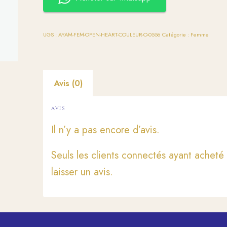
UGS :
AYAM-FEM-OPEN-HEART-COULEUR-O-0556
Catégorie :
Femme
Avis (0)
AVIS
Il n’y a pas encore d’avis.
Seuls les clients connectés ayant acheté 
laisser un avis.