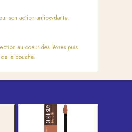
our son action antioxydante.
ection au coeur des lèvres puis
 de la bouche.