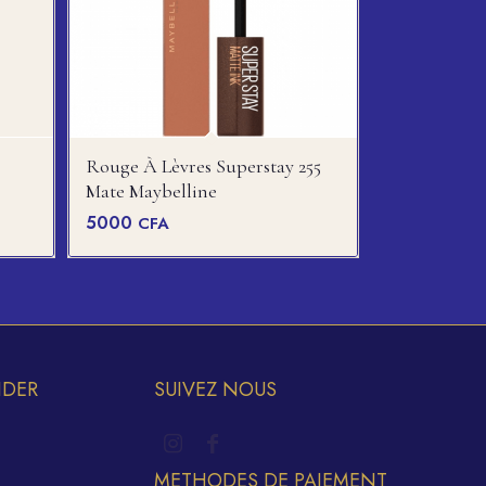
Rouge À Lèvres Superstay 255
Mate Maybelline
5000
CFA
IDER
SUIVEZ NOUS
METHODES DE PAIEMENT