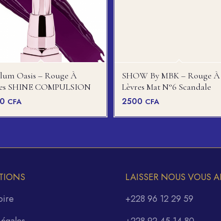
Plum Oasis – Rouge À
SHOW By MBK – Rouge À
res SHINE COMPULSION
Lèvres Mat N°6 Scandale
00
2500
CFA
CFA
TIONS
LAISSER NOUS VOUS A
oire
+228 96 12 29 59
Légales
+228 92 45 14 80