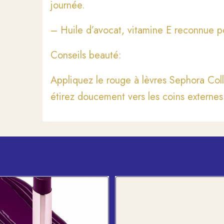
journée.
– Huile d’avocat, vitamine E reconnue p
Conseils beauté:
Appliquez le rouge à lèvres Sephora Coll
étirez doucement vers les coins externes