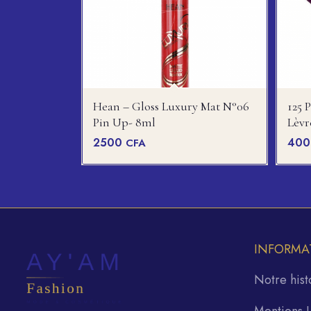
Hean – Gloss Luxury Mat N°06
125 
Pin Up- 8ml
Lèv
2500
40
CFA
INFORMA
Notre hist
Mentions 