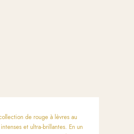
ollection de rouge à lèvres au
ntenses et ultra-brillantes. En un