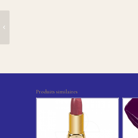
SHOW by MBK – Rouge
à lèvres Mat n°6
Scandale
Produits similaires