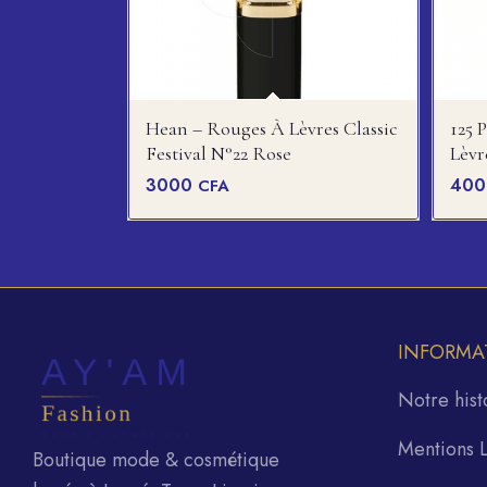
Hean – Rouges À Lèvres Classic
125 
Festival N°22 Rose
Lèv
3000
40
CFA
INFORMA
Notre hist
Mentions 
Boutique mode & cosmétique