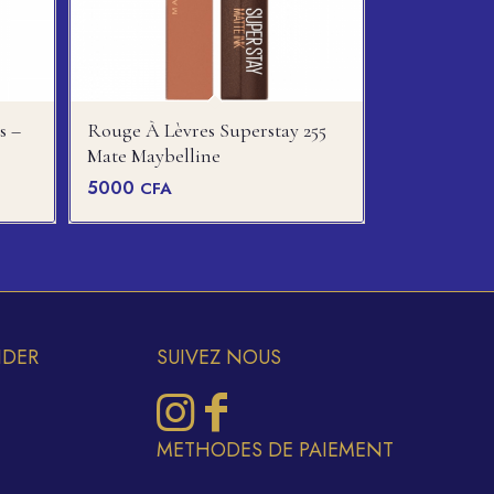
s –
Rouge À Lèvres Superstay 255
Mate Maybelline
5000
CFA
IDER
SUIVEZ NOUS
METHODES DE PAIEMENT