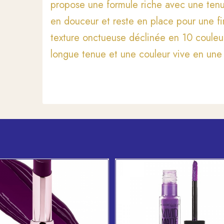
propose une formule riche avec une tenu
en douceur et reste en place pour une fin
texture onctueuse déclinée en 10 couleurs
longue tenue et une couleur vive en une