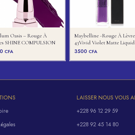
Plum Oasis – Rouge À
Maybelline -rouge À Lèvre
res SHINE COMPULSION
43Vivid Violet Matte Liquid
00
3500
CFA
CFA
TIONS
LAISSER NOUS VOUS A
oire
+228 96 12 29 59
Légales
+228 92 45 14 80