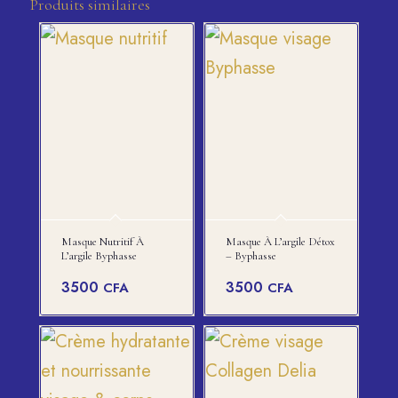
Produits similaires
Masque Nutritif À
Masque À L’argile Détox
L’argile Byphasse
– Byphasse
3500
3500
CFA
CFA