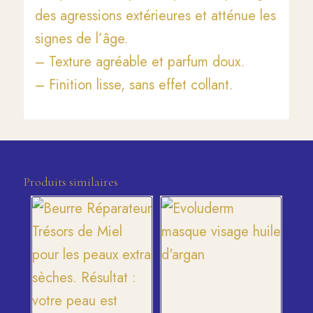
des agressions extérieures et atténue les
signes de l’âge.
– Texture agréable et parfum doux.
– Finition lisse, sans effet collant.
Produits similaires