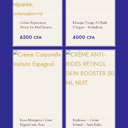
Crème Réparateur
Masque Visage À L’huile
Trésor De Miel Beurre
D’argan – Evoluderm
6500
4000
CFA
CFA
Rosa-Mosqueta Crème
Byphasse – Crème
Régénérante Rose
Rétinol – Anti-Rides