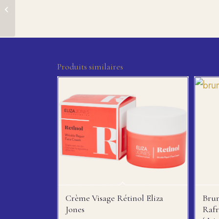
baume cica multi use
cream – 40ml
Produits similaires
Crème Visage Rétinol Eliza
Bru
Jones
Rafr