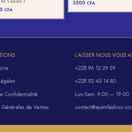
s Et Vanille )
3500
CFA
00
CFA
TIONS
LAISSER NOUS VOUS A
oire
+228 96 12 29 59
Légales
+228 92 45 14 80
de Confidentialité
Lun-Sam: 9:00 — 19:00
s Générales de Ventes
contact@ayamfashion.co