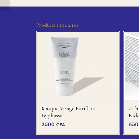
coffret
Produits similaires
Masque Visage Purifiant
Crèm
Byphasse
Ride
3500
65
CFA