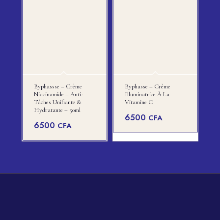
Byphassse – Crème
Byphasse – Crème
Niacinamide – Anti-
Illuminatrice À La
Tâches Unifiante &
Vitamine C
Hydratante – 50ml
6500
CFA
6500
CFA