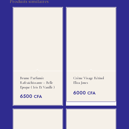
Produits similaires
Brume Parfumée
Crème Visage Rétinol
Rafraichissante – Belle
Eliza Jones
Epoque ( Iris Et Vanille )
6000
CFA
6500
CFA