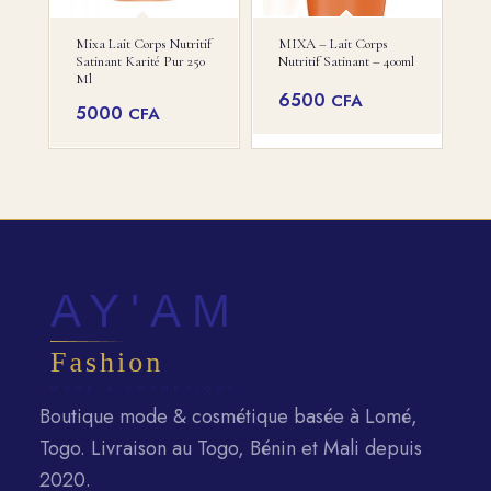
Mixa Lait Corps Nutritif
MIXA – Lait Corps
Satinant Karité Pur 250
Nutritif Satinant – 400ml
Ml
6500
CFA
5000
CFA
Boutique mode & cosmétique basée à Lomé,
Togo. Livraison au Togo, Bénin et Mali depuis
2020.