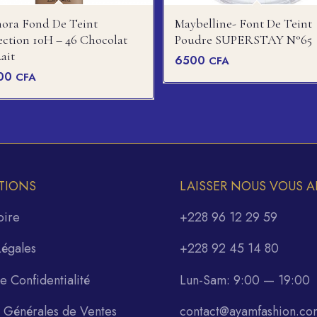
ora Fond De Teint
Maybelline- Font De Teint
ection 10H – 46 Chocolat
Poudre SUPERSTAY N°65
ait
6500
CFA
00
CFA
TIONS
LAISSER NOUS VOUS A
oire
+228 96 12 29 59
Légales
+228 92 45 14 80
de Confidentialité
Lun-Sam: 9:00 — 19:00
s Générales de Ventes
contact@ayamfashion.co