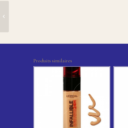
Masque visage à l’huile
d’argan – Evoluderm
Produits similaires