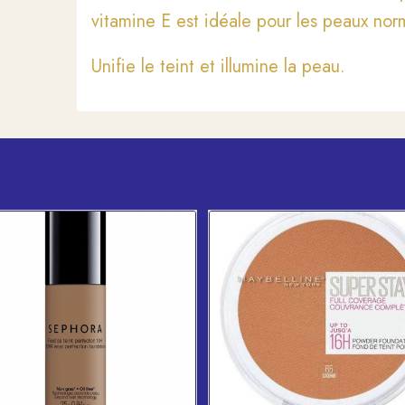
vitamine E est idéale pour les peaux nor
Unifie le teint et illumine la peau.