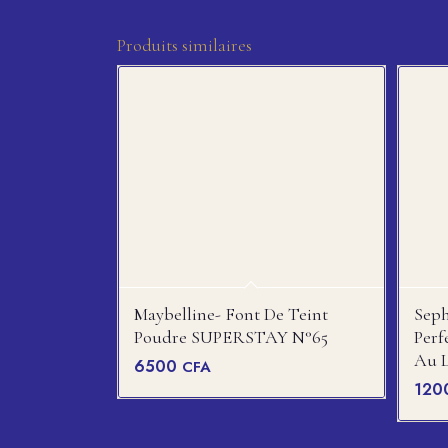
Produits similaires
Maybelline- Font De Teint
Seph
Poudre SUPERSTAY N°65
Perf
Au L
6500
CFA
120