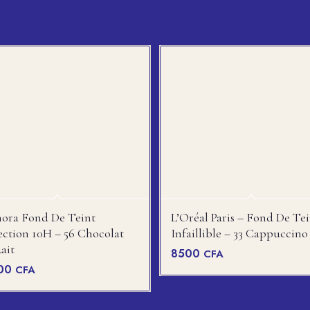
ora Fond De Teint
L’Oréal Paris – Fond De Tei
ection 10H – 56 Chocolat
Infaillible – 33 Cappuccino
ait
8500
CFA
00
CFA