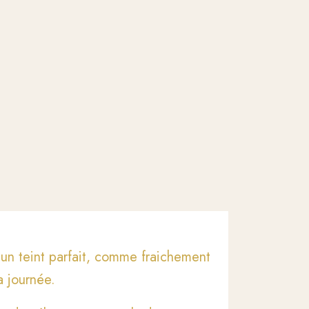
e un teint parfait, comme fraichement
a journée.