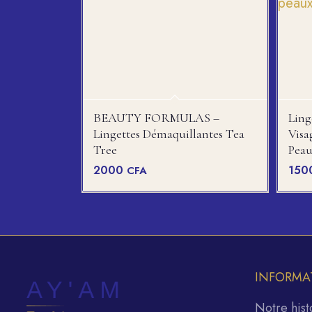
BEAUTY FORMULAS –
Ling
Lingettes Démaquillantes Tea
Visa
Tree
Peau
2000
15
CFA
INFORMA
Notre hist