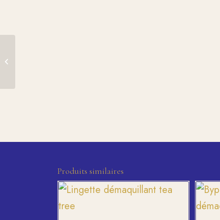
Lingettes démaquillantes
Waterproof – Peaux
sensibles x25—Blan...
Produits similaires