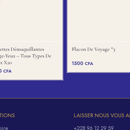
ettes Démaquillantes
Flacon De Voyage *3
ge-Yeux – Tous Types De
x X20
1500
CFA
00
CFA
TIONS
LAISSER NOUS VOUS A
oire
+228 96 12 29 59