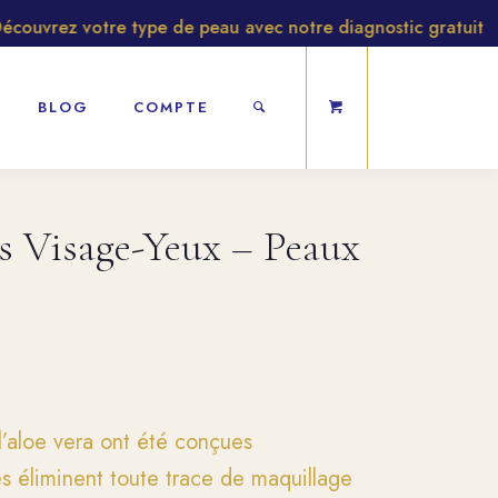
uvrez votre type de peau avec notre diagnostic gratuit
BLOG
COMPTE
s Visage-Yeux – Peaux
’aloe vera ont été conçues
es éliminent toute trace de maquillage