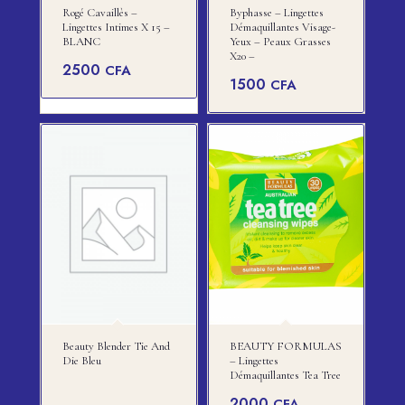
Rogé Cavaillès –
Byphasse – Lingettes
Lingettes Intimes X 15 –
Démaquillantes Visage-
BLANC
Yeux – Peaux Grasses
X20 –
2500
CFA
1500
CFA
Beauty Blender Tie And
BEAUTY FORMULAS
Die Bleu
– Lingettes
Démaquillantes Tea Tree
2000
CFA