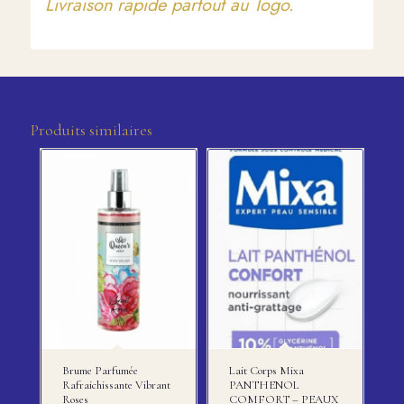
Livraison rapide partout au Togo.
Produits similaires
Brume Parfumée
Lait Corps Mixa
Rafraichissante Vibrant
PANTHENOL
Roses
COMFORT – PEAUX