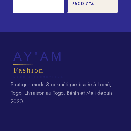
Le
7500
CFA
initial
prix
était :
actuel
8500 CFA.
est :
7500 CFA.
Boutique mode & cosmétique basée à Lomé,
Togo. Livraison au Togo, Bénin et Mali depuis
2020.