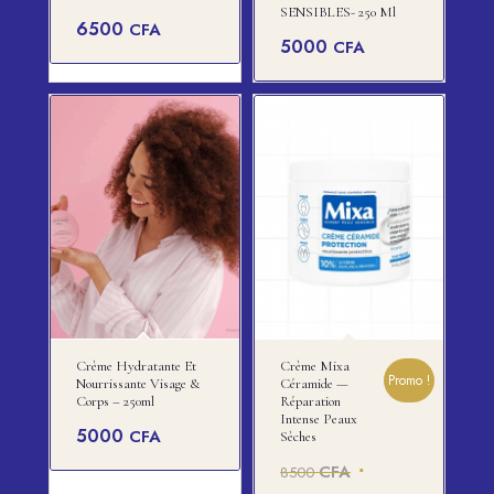
SENSIBLES- 250 Ml
6500
CFA
5000
CFA
Crème Hydratante Et
Crème Mixa
Promo !
Nourrissante Visage &
Céramide —
Corps – 250ml
Réparation
Intense Peaux
5000
CFA
Sèches
Le
CFA
8500
prix