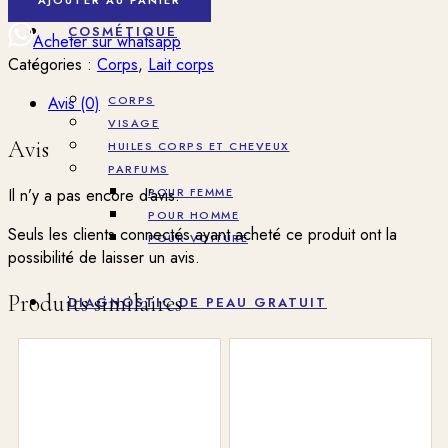
de
COSMÉTIQUE
LAIT
Acheter sur whatsapp
ECO+BEBE
Catégories :
Corps
,
Lait corps
Avis (0)
CORPS
VISAGE
Avis
HUILES CORPS ET CHEVEUX
PARFUMS
Il n’y a pas encore d’avis.
POUR FEMME
POUR HOMME
Seuls les clients connectés ayant acheté ce produit ont la
POUR VOITURE
possibilité de laisser un avis.
Produits similaires
DIAGNOSTIC DE PEAU GRATUIT
BLOG