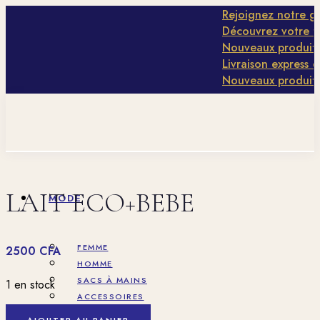
Rejoignez notre gro
Découvrez votre typ
Nouveaux produits d
Livraison express en 
Nouveaux produits d
LAIT ECO+BEBE
MODE
FEMME
2500
CFA
HOMME
SACS À MAINS
1 en stock
ACCESSOIRES
quantité
AJOUTER AU PANIER