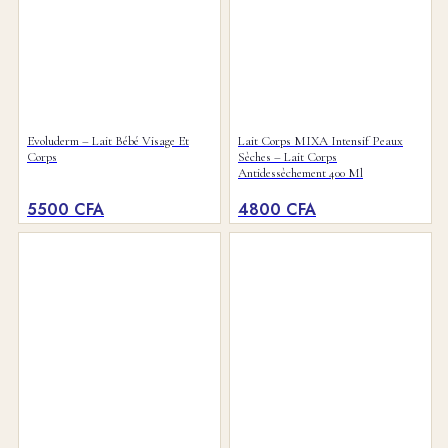
COMPTE
Evoluderm – Lait Bébé Visage Et
Lait Corps MIXA Intensif Peaux
Corps
Sèches – Lait Corps
Antidessèchement 400 Ml
RECHERCHER
5500
CFA
4800
CFA
MENU
MENU
0
PANIER