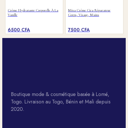
Crème Hydratante Corporelle À La
Mixa Crème Cica Réparateur
Vanille
Corps, Visage, Mains
6500
CFA
7500
CFA
Boutique mode & cosmétique basée à Lomé,
Togo. Livraison au Togo, Bénin et Mali depuis
2020.