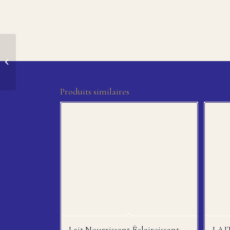
Lait éclaircissant
byphasse à l’extrait
d’avoine
Produits similaires
Lait Nourrissant Éclaircissant
LAI