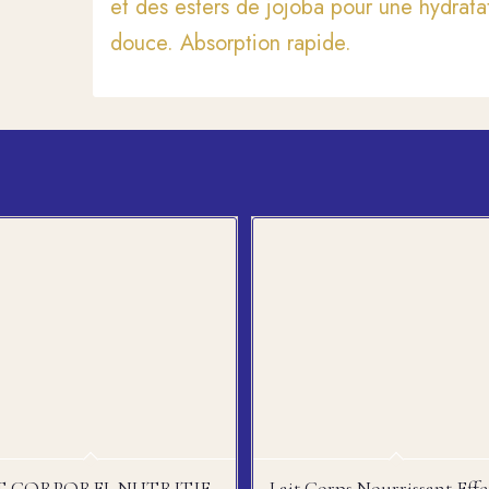
et des esters de jojoba pour une hydrata
douce. Absorption rapide.
T CORPOREL NUTRITIF
Lait Corps Nourrissant Effe