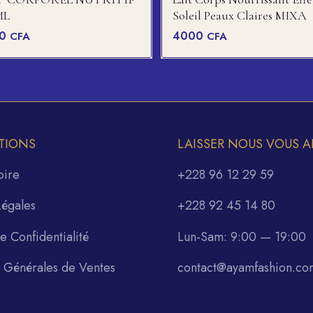
ML
Soleil Peaux Claires MIXA
00
4000
CFA
CFA
TIONS
LAISSER NOUS VOUS A
oire
+228 96 12 29 59
Légales
+228 92 45 14 80
de Confidentialité
Lun-Sam: 9:00 — 19:00
s Générales de Ventes
contact@ayamfashion.co