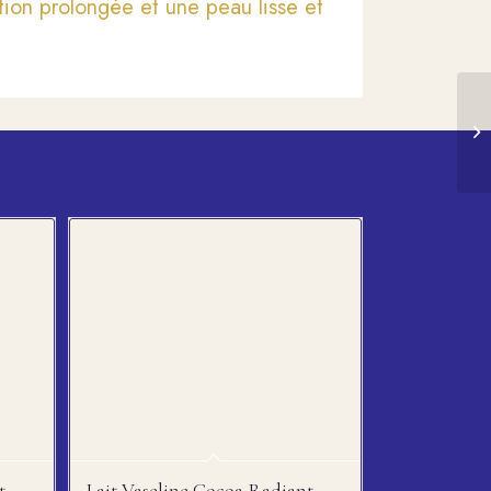
tion prolongée et une peau lisse et
t
Lait Vaseline Cocoa Radiant