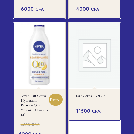
6000
4000
CFA
CFA
Nivea Lait Corps
Lait Corps – OLAY
Promo !
Hydratant
Fermeté Q10 +
Vitamine C — 400
11500
CFA
Ml
Le
CFA
6500
prix
Le