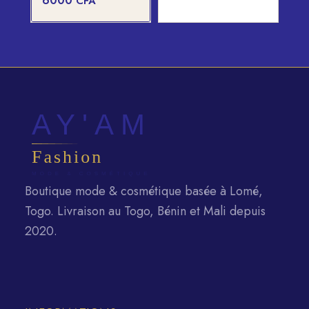
6000
CFA
initial
prix
était :
actuel
6500 CFA.
est :
6000 CFA.
Boutique mode & cosmétique basée à Lomé,
Togo. Livraison au Togo, Bénin et Mali depuis
2020.