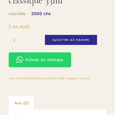
classique 33ml
Le
Le
3500
CFA
CFA
6000
prix
prix
initial
actuel
2 en stock
était :
est :
6000 CFA.
3500 CFA.
AJOUTER AU PANIER
Acheter sur whatsapp
UGS :
AYAM-PAR-JEAN-PAUL-GAUTIER-CL-0458
Catégorie :
Parfums
Avis (0)