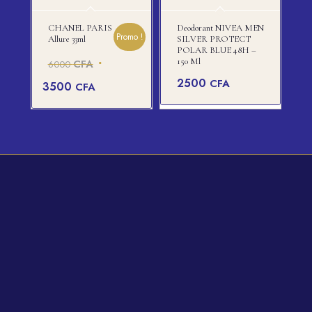
CHANEL PARIS
Deodorant NIVEA MEN
Promo !
Allure 33ml
SILVER PROTECT
POLAR BLUE 48H –
Le
150 Ml
CFA
6000
prix
Le
2500
CFA
3500
CFA
initial
prix
était :
actuel
6000 CFA.
est :
3500 CFA.