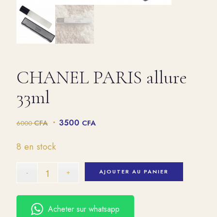
CHANEL PARIS allure
33ml
Le
Le
3500
CFA
CFA
6000
prix
prix
initial
actuel
8 en stock
était :
est :
6000 CFA.
3500 CFA.
AJOUTER AU PANIER
Acheter sur whatsapp