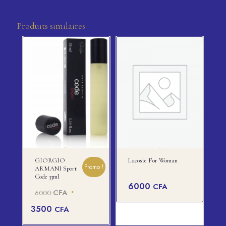
Produits similaires
GIORGIO
Lacoste For Woman
Promo !
ARMANI Sport
Code 33ml
6000
CFA
Le
CFA
6000
prix
Le
3500
CFA
initial
prix
était :