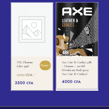
actuel
6000 CFA.
est :
3500 CFA.
YSL L’homme
Axe Cuir Et Cookies 48h
Promo !
Libre 33ml
– Homme – 200 Ml
(Déodorant Bodyspray
Le
Axe Cuir Et Cookies)
CFA
6000
prix
Le
4000
CFA
3500
CFA
initial
prix
était :
actuel
6000 CFA.
est :
3500 CFA.