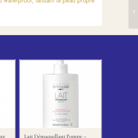
 waterproof, laissant la peau propre
nte
Lait Démaquillant Pompe –