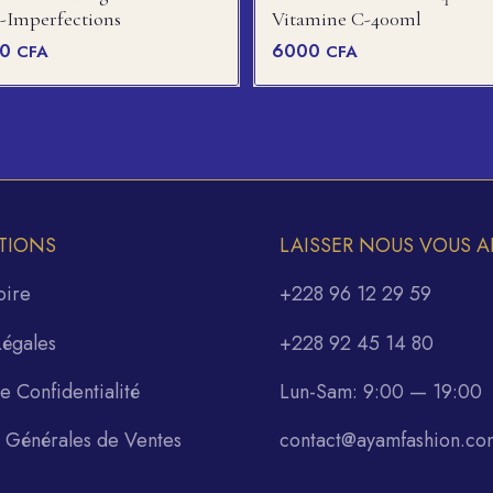
-Imperfections
Vitamine C-400ml
00
6000
CFA
CFA
TIONS
LAISSER NOUS VOUS A
oire
+228 96 12 29 59
Légales
+228 92 45 14 80
de Confidentialité
Lun-Sam: 9:00 — 19:00
s Générales de Ventes
contact@ayamfashion.co