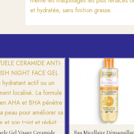
même les maquillages les plus tenaces ou
et hydratée, sans finition grasse.
ele Gel Visage Ceramide
Eau Micellaire Démaquilla