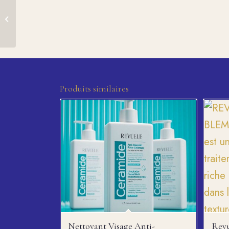
Byphasse – Shampoing
thé vert 750 ml
Produits similaires
Nettoyant Visage Anti-
Revu