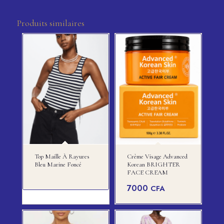
Produits similaires
Top Maille À Rayures
Crème Visage Advanced
Bleu Marine Foncé
Korean BRIGHTER
FACE CREAM
7000
CFA