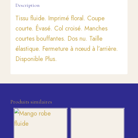
Description
Tissu fluide. Imprimé floral. Coupe
courte. Évasé. Col croisé. Manches
courtes bouffantes. Dos nu. Taille
élastique. Fermeture à nœud à l’arrière.
Disponible Plus.
Produits similaires