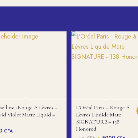
elline -rouge À Lèvres –
L’Oréal Paris – Rouge À
vid Violet Matte Liquid –
Lèvres Liquide Mate
SIGNATURE – 138
Honored
00
CFA
Le
Le
5000