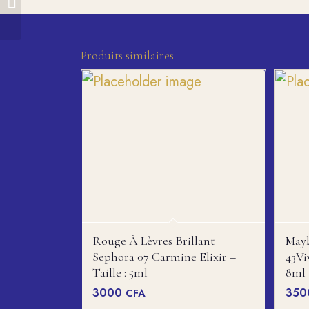
Rafraichissante
Produits similaires
Rouge À Lèvres Brillant
Mayb
Sephora 07 Carmine Elixir –
43Vi
Taille : 5ml
8ml
3000
35
CFA