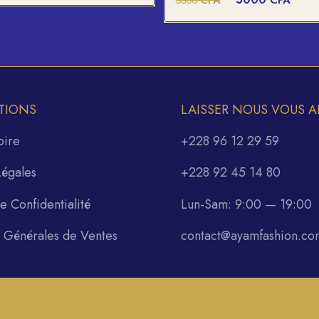
CFA
CFA
5500
prix
prix
initial
actue
était :
est :
5500 CFA.
5000
TIONS
LAISSER NOUS VOUS A
oire
+228 96 12 29 59
Légales
+228 92 45 14 80
de Confidentialité
Lun-Sam: 9:00 — 19:00
s Générales de Ventes
contact@ayamfashion.co