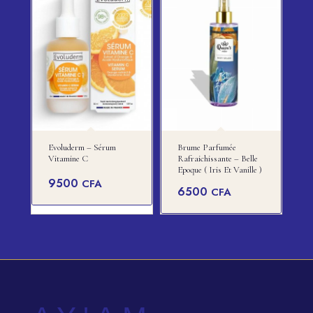
Evoluderm – Sérum
Brume Parfumée
Vitamine C
Rafraichissante – Belle
Epoque ( Iris Et Vanille )
9500
CFA
6500
CFA