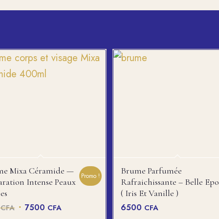
me Mixa Céramide —
Brume Parfumée
Promo !
ration Intense Peaux
Rafraichissante – Belle Ep
es
( Iris Et Vanille )
Le
Le
7500
6500
CFA
CFA
CFA
0
prix
prix