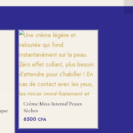
En
Crème Mixa Intensif Peaux
oque
Sèches
6500
CFA