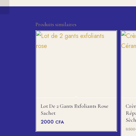
Produits similaires
Lot De 2 Gants Exfoliants Rose
Crè
Sachet
Répa
Sèch
2000
CFA
850