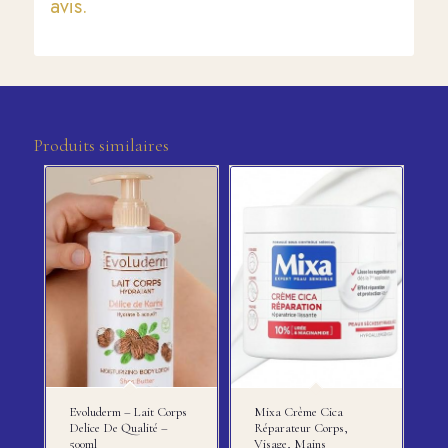
avis.
Produits similaires
Evoluderm – Lait Corps
Mixa Crème Cica
Delice De Qualité –
Réparateur Corps,
500ml
Visage, Mains