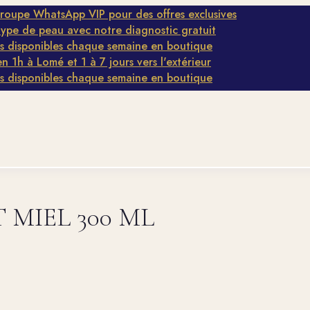
 WhatsApp VIP pour des offres exclusives
e peau avec notre diagnostic gratuit
onibles chaque semaine en boutique
à Lomé et 1 à 7 jours vers l'extérieur
onibles chaque semaine en boutique
 MIEL 300 ML