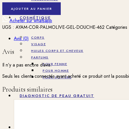
quantité
AJOUTER AU PANIER
de
COSMÉTIQUE
GEL
Acheter sur whatsapp
DOUCHE
UGS :
AYAM-COR-PALMOLIVE-GEL-DOUCHE-462
Catégories
BALEA
LAIT
Avis (0)
CORPS
MIEL
VISAGE
Avis
300
HUILES CORPS ET CHEVEUX
ML
PARFUMS
Il n’y a pas encore d’avis.
POUR FEMME
POUR HOMME
Seuls les clients connectés ayant acheté ce produit ont la possibil
POUR VOITURE
Produits similaires
DIAGNOSTIC DE PEAU GRATUIT
BLOG