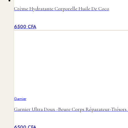
0
PANIER
Crème Hydratante Corporelle Huile De Coco
6500
CFA
Garnier
Garnier Ultra Doux -Beure Corps Réparateur-Trésors 
6500
CFA