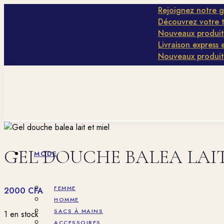
Rejoignez notre groupe
Découvrez votre type d
Nouveaux produits disp
Livraison express en 1h 
Nouveaux produits disp
GEL DOUCHE BALEA LAIT
MODE
FEMME
2000
CFA
HOMME
SACS À MAINS
1 en stock
ACCESSOIRES