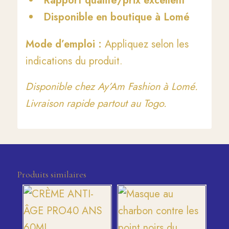
Rapport qualité/prix excellent
Disponible en boutique à Lomé
Mode d’emploi :
Appliquez selon les
indications du produit.
Disponible chez Ay’Am Fashion à Lomé.
Livraison rapide partout au Togo.
Produits similaires