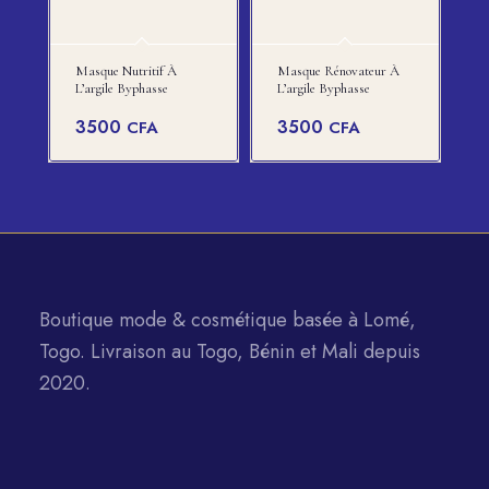
Masque Nutritif À
Masque Rénovateur À
L’argile Byphasse
L’argile Byphasse
3500
3500
CFA
CFA
Boutique mode & cosmétique basée à Lomé,
Togo. Livraison au Togo, Bénin et Mali depuis
2020.