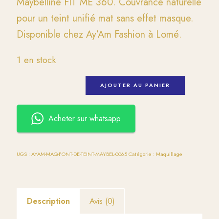
Maybelline FIT ME 360. Couvrance naturelle
pour un teint unifié mat sans effet masque.
Disponible chez Ay’Am Fashion à Lomé.
1 en stock
AJOUTER AU PANIER
Acheter sur whatsapp
UGS :
AYAM-MAQ-FONT-DE-TEINT-MAYBEL-0065
Catégorie :
Maquillage
Description
Avis (0)