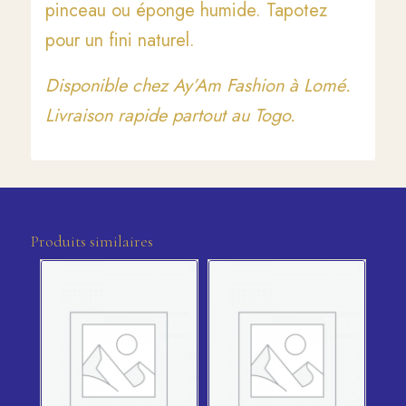
pinceau ou éponge humide. Tapotez
pour un fini naturel.
Disponible chez Ay’Am Fashion à Lomé.
Livraison rapide partout au Togo.
Produits similaires