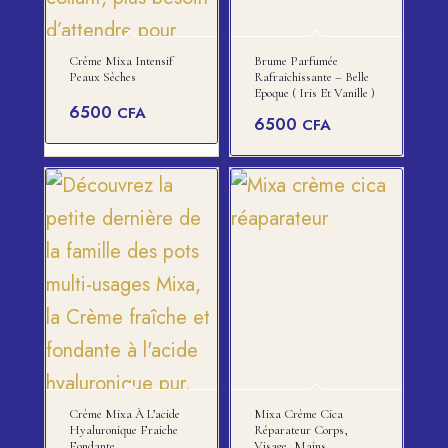
Crème Mixa Intensif
Brume Parfumée
Peaux Sèches
Rafraichissante – Belle
Epoque ( Iris Et Vanille )
6500
CFA
6500
CFA
Crème Mixa À L’acide
Mixa Crème Cica
Hyaluronique Fraiche
Réparateur Corps,
Fondante
Visage, Mains