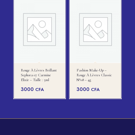
5500 CFA.
est :
5000 CFA.
Rouge À Lèvres Brillant
Fashion Make-Up –
Sephora 07 Carmine
Rouge À Lèvres Classic
Elixir – Taille : 5ml
N°08 – 4g
3000
3000
CFA
CFA