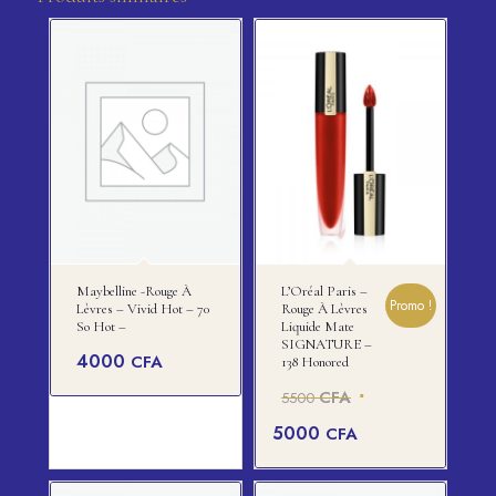
Maybelline -rouge À
L’Oréal Paris –
Promo !
Lèvres – Vivid Hot – 70
Rouge À Lèvres
So Hot –
Liquide Mate
SIGNATURE –
4000
CFA
138 Honored
Le
CFA
5500
prix
Le
5000
CFA
initial
prix
était :
actuel