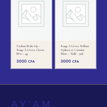
Fashion Make-Up –
Rouge À Lèvres Brillant
Rouge À Lèvres Classic
Sephora 07 Carmine
N°10 – 4g
Elixir – Taille : 5ml
3000
3000
CFA
CFA