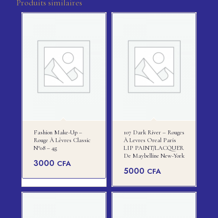
Produits similaires
Fashion Make-Up –
107 Dark River – Rouges
Rouge À Lèvres Classic
À Levres Oreal Paris
N°08 – 4g
LIP PAINT/LACQUER
De Maybelline New-York
3000
CFA
5000
CFA