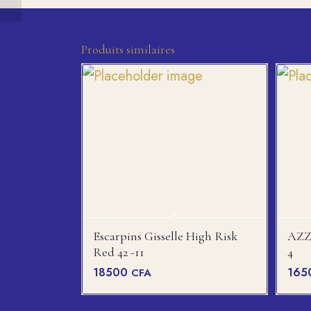
Produits similaires
Escarpins Gisselle High Risk
AZZ
Red 42 -11
4
18500
165
CFA