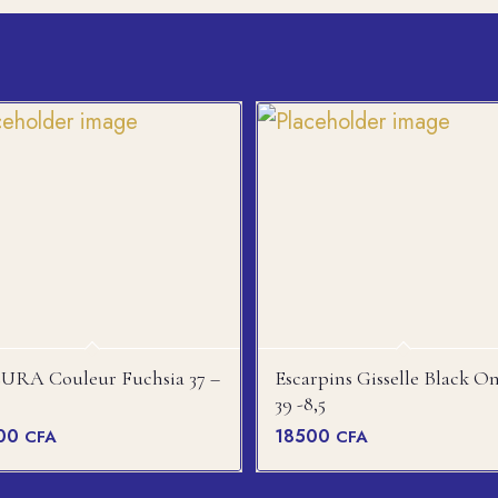
URA Couleur Fuchsia 37 –
Escarpins Gisselle Black O
39 -8,5
00
18500
CFA
CFA