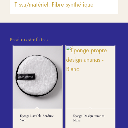
Tissu/matériel: Fibre synthétique
Produits similaires
Eponge Lavable Bordure
Eponge Design Ananas
Noir
Blanc