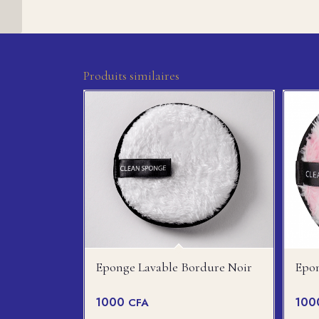
Yeux – Peaux grasses...
Produits similaires
Eponge Lavable Bordure Noir
Epon
1000
10
CFA