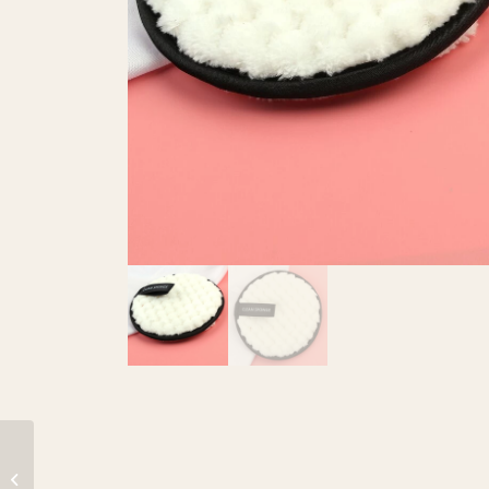
Byphasse – Lingettes
démaquillantes Visage-