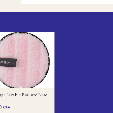
ge Lavable Raillure Rose
00
CFA