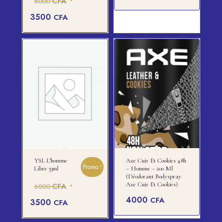
CFA
6000
prix
Le
3500
CFA
initial
prix
était :
actuel
6000 CFA.
est :
3500 CFA.
YSL L’homme
Axe Cuir Et Cookies 48h
Promo !
Libre 33ml
– Homme – 200 Ml
(Déodorant Bodyspray
Le
Axe Cuir Et Cookies)
CFA
6000
prix
Le
4000
CFA
3500
CFA
initial
prix
était :