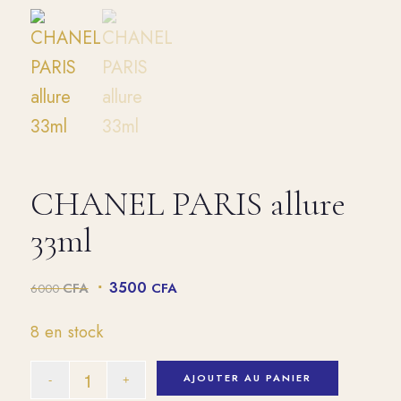
CHANEL PARIS allure
33ml
Le
Le
3500
CFA
CFA
6000
prix
prix
initial
actuel
8 en stock
était :
est :
6000 CFA.
3500 CFA.
AJOUTER AU PANIER