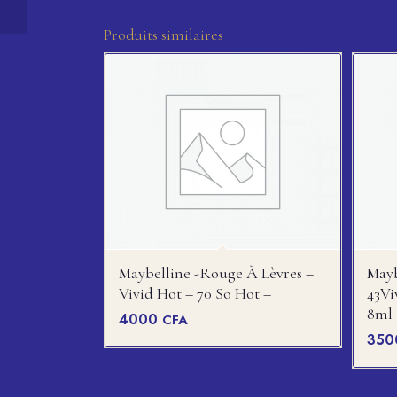
Produits similaires
Maybelline -rouge À Lèvres –
Mayb
Vivid Hot – 70 So Hot –
43Vi
8ml
4000
CFA
35