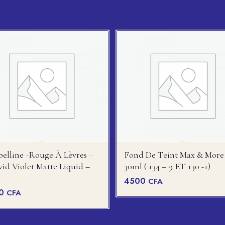
elline -rouge À Lèvres –
Fond De Teint Max & More
vid Violet Matte Liquid –
30ml ( 134 – 9 ET 130 -1)
4500
CFA
00
CFA