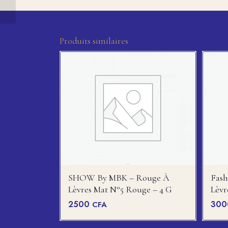
Grand modele (Mélange de couleur )
Produits similaires
SHOW By MBK – Rouge À
Fas
Lèvres Mat N°5 Rouge – 4 G
Lèvr
2500
30
CFA